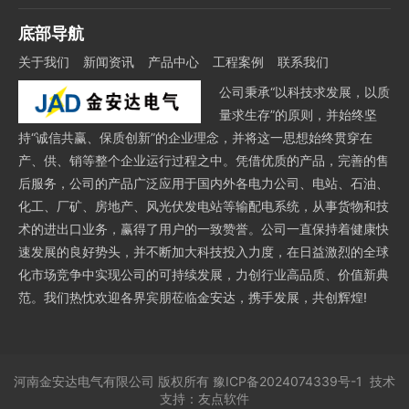
底部导航
关于我们
新闻资讯
产品中心
工程案例
联系我们
公司秉承“以科技求发展，以质
量求生存”的原则，并始终坚
持“诚信共赢、保质创新”的企业理念，并将这一思想始终贯穿在
产、供、销等整个企业运行过程之中。凭借优质的产品，完善的售
后服务，公司的产品广泛应用于国内外各电力公司、电站、石油、
化工、厂矿、房地产、风光伏发电站等输配电系统，从事货物和技
术的进出口业务，赢得了用户的一致赞誉。公司一直保持着健康快
速发展的良好势头，并不断加大科技投入力度，在日益激烈的全球
化市场竞争中实现公司的可持续发展，力创行业高品质、价值新典
范。我们热忱欢迎各界宾朋莅临金安达，携手发展，共创辉煌!
河南金安达电气有限公司
版权所有
豫ICP备2024074339号-1
技术
支持：
友点软件