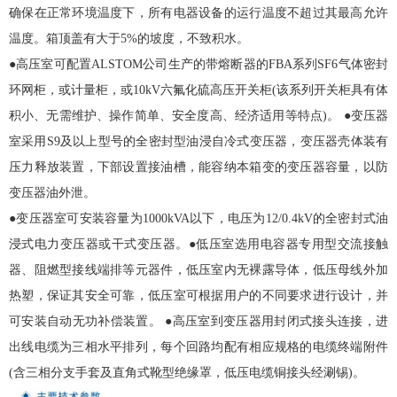
确保在正常环境温度下，所有电器设备的运行温度不超过其最高允许
温度。箱顶盖有大于5%的坡度，不致积水。
●高压室可配置ALSTOM公司生产的带熔断器的FBA系列SF6气体密封
环网柜，或计量柜，或10kV六氟化硫高压开关柜(该系列开关柜具有体
积小、无需维护、操作简单、安全度高、经济适用等特点)。 ●
变压器
室采用S9及以上型号的全密封型油浸自冷式
变压器
，
变压器
壳体装有
压力释放装置，下部设置接油槽，能容纳本
箱变
的
变压器
容量，以防
变压器
油外泄。
●
变压器
室可安装容量为1000kVA以下，电压为12/0.4kV的全密封式油
浸式电力
变压器
或干式
变压器
。●低压室选用电容器专用型交流接触
器、阻燃型接线端排等元器件，低压室内无裸露导体，低压母线外加
热塑，保证其安全可靠，低压室可根据用户的不同要求进行设计，并
可安装自动无功补偿装置。 ●高压室到
变压器
用封闭式接头连接，进
出线电缆为三相水平排列，每个回路均配有相应规格的电缆终端附件
(含三相分支手套及直角式靴型绝缘罩，低压电缆铜接头经涮锡)。